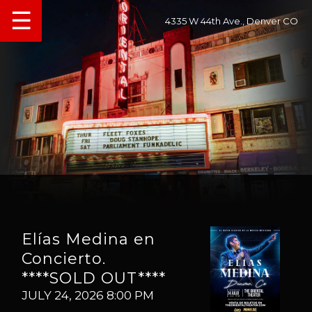
☰
4335 W 44th Ave., Denver CO
Elías Medina en
Concierto.
****SOLD OUT****
JULY 24, 2026 8:00 PM