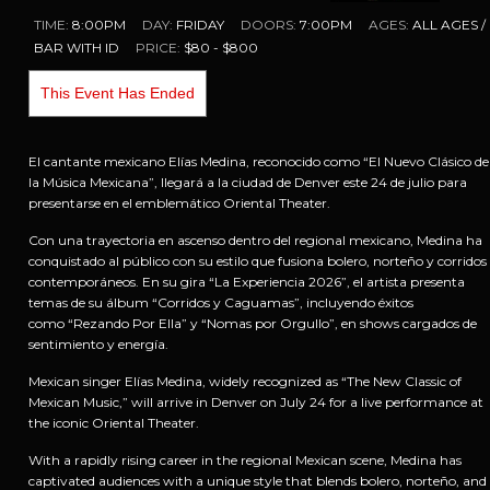
TIME:
8:00PM
DAY:
FRIDAY
DOORS:
7:00PM
AGES:
ALL AGES /
BAR WITH ID
PRICE:
$80 - $800
This Event Has Ended
El cantante mexicano Elías Medina, reconocido como “El Nuevo Clásico de
la Música Mexicana”, llegará a la ciudad de Denver este 24 de julio para
presentarse en el emblemático Oriental Theater.
Con una trayectoria en ascenso dentro del regional mexicano, Medina ha
conquistado al público con su estilo que fusiona bolero, norteño y corridos
contemporáneos. En su gira “La Experiencia 2026”, el artista presenta
temas de su álbum “Corridos y Caguamas”, incluyendo éxitos
como “Rezando Por Ella” y “Nomas por Orgullo”, en shows cargados de
sentimiento y energía.
Mexican singer Elías Medina, widely recognized as “The New Classic of
Mexican Music,” will arrive in Denver on July 24 for a live performance at
the iconic Oriental Theater.
With a rapidly rising career in the regional Mexican scene, Medina has
captivated audiences with a unique style that blends bolero, norteño, and